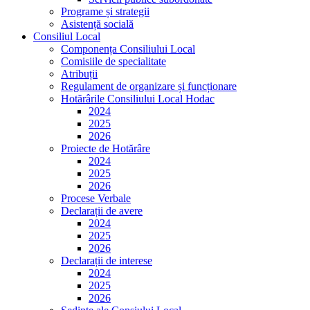
Programe și strategii
Asistență socială
Consiliul Local
Componența Consiliului Local
Comisiile de specialitate
Atribuții
Regulament de organizare și funcționare
Hotărârile Consiliului Local Hodac
2024
2025
2026
Proiecte de Hotărâre
2024
2025
2026
Procese Verbale
Declarații de avere
2024
2025
2026
Declarații de interese
2024
2025
2026