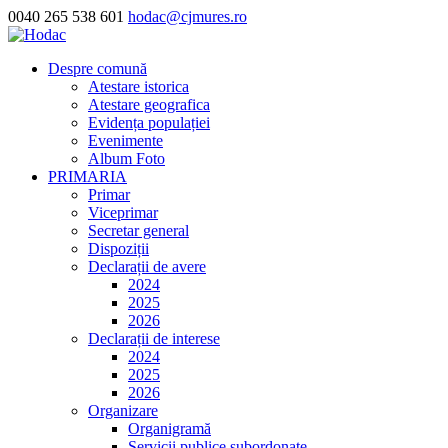
0040 265 538 601
hodac@cjmures.ro
Despre comună
Atestare istorica
Atestare geografica
Evidența populației
Evenimente
Album Foto
PRIMARIA
Primar
Viceprimar
Secretar general
Dispoziții
Declarații de avere
2024
2025
2026
Declarații de interese
2024
2025
2026
Organizare
Organigramă
Servicii publice subordonate