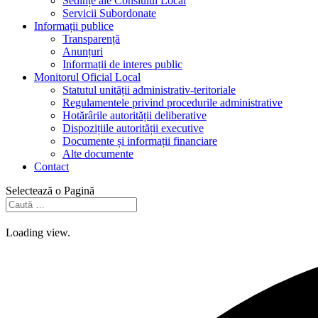
Sedințe ale Consiului Local
Servicii Subordonate
Informații publice
Transparență
Anunțuri
Informații de interes public
Monitorul Oficial Local
Statutul unității administrativ-teritoriale
Regulamentele privind procedurile administrative
Hotărârile autorității deliberative
Dispozițiile autorității executive
Documente și informații financiare
Alte documente
Contact
Selectează o Pagină
Loading view.