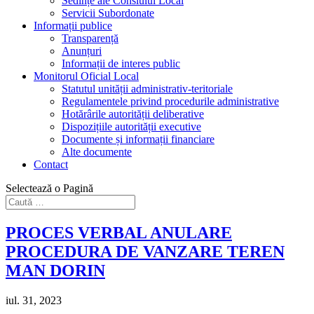
Sedințe ale Consiului Local
Servicii Subordonate
Informații publice
Transparență
Anunțuri
Informații de interes public
Monitorul Oficial Local
Statutul unității administrativ-teritoriale
Regulamentele privind procedurile administrative
Hotărârile autorității deliberative
Dispozițiile autorității executive
Documente și informații financiare
Alte documente
Contact
Selectează o Pagină
PROCES VERBAL ANULARE
PROCEDURA DE VANZARE TEREN
MAN DORIN
iul. 31, 2023