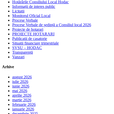
Hotărârile Consiliului Local Hodac
Informații de interes public
Licitatii
Monitorul Oficial Local
Procese Verbale
Procese Verbale de ședință a Consiliul local 2026
Proiecte de hotarari
PROIECTE HOTARARI
Publicatii de casatorie
Situatii financiare trimestriale
SVSU – HODAC
Transparență
Vanzari
Arhive
august 2026
iulie 2026
iunie 2026
mai 2026
aprilie 2026
martie 2026
februarie 2026
ianuarie 2026
decembrie 2025