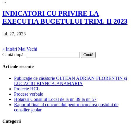
...
INDICATORI CU PRIVIRE LA
EXECUTIA BUGETULUI TRIM. II 2023
iul. 27, 2023
...
« Intrări Mai Vechi
Caută după:
Articole recente
Publicație de căsătorie OLTEAN ADRIAN-FLORENTIN și
LUCACIU BIANCA-ANAMARIA
Proiecte HCL
Procese verbale
Hotarari Consiliul Local de la nr. 39 la nr. 57
Raportul final al concursului pentru ocuparea postului de
consilier școlar
Categorii