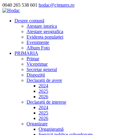
0040 265 538 601
hodac@cjmures.ro
Despre comună
Atestare istorica
Atestare geografica
Evidența populației
Evenimente
Album Foto
PRIMARIA
Primar
Viceprimar
Secretar general
Dispoziții
Declarații de avere
2024
2025
2026
Declarații de interese
2024
2025
2026
Organizare
Organigramă
Servicii publice subordonate