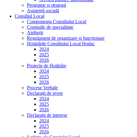
Programe și strategii
Asistență socială
Consiliul Local
Componența Consiliului Local
Comisiile de specialitate
Atribuții
Regulament de organizare și funcționare
Hotărârile Consiliului Local Hodac
2024
2025
2026
Proiecte de Hotărâre
2024
2025
2026
Procese Verbale
Declarații de avere
2024
2025
2026
Declarații de interese
2024
2025
2026