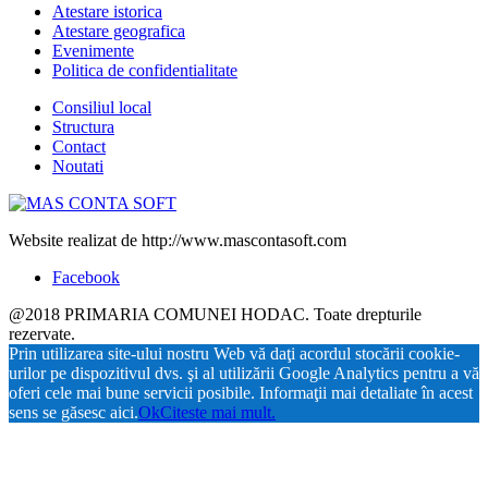
Atestare istorica
Atestare geografica
Evenimente
Politica de confidentialitate
Consiliul local
Structura
Contact
Noutati
Website realizat de http://www.mascontasoft.com
Facebook
@2018 PRIMARIA COMUNEI HODAC. Toate drepturile
rezervate.
Prin utilizarea site-ului nostru Web vă daţi acordul stocării cookie-
urilor pe dispozitivul dvs. şi al utilizării Google Analytics pentru a vă
oferi cele mai bune servicii posibile. Informaţii mai detaliate în acest
sens se găsesc aici.
Ok
Citeste mai mult.