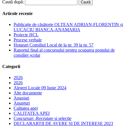
Caută după:
Articole recente
Publicație de căsătorie OLTEAN ADRIAN-FLORENTIN și
LUCACIU BIANCA-ANAMARIA
Proiecte HCL
Procese verbale
Hotarari Consiliul Local de la nr. 39 la nr. 57
Raportul final al concursului pentru ocuparea postului de
consilier școlar
Categorii
2026
2026
Alegeri Locale 09 Iunie 2024
Alte documente
Angajari
Anunțuri
Calitatea apei
CALITATEA APEI
Concursuri -Recrutare si selectie
DECLARARTII DE AVERE SI DE INTERESE 2023