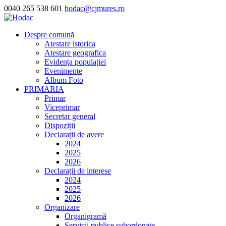
0040 265 538 601
hodac@cjmures.ro
Despre comună
Atestare istorica
Atestare geografica
Evidența populației
Evenimente
Album Foto
PRIMARIA
Primar
Viceprimar
Secretar general
Dispoziții
Declarații de avere
2024
2025
2026
Declarații de interese
2024
2025
2026
Organizare
Organigramă
Servicii publice subordonate