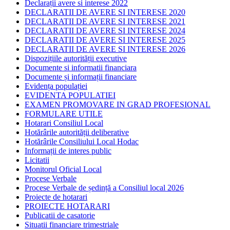
Declarații avere si interese 2022
DECLARATII DE AVERE SI INTERESE 2020
DECLARATII DE AVERE SI INTERESE 2021
DECLARATII DE AVERE SI INTERESE 2024
DECLARATII DE AVERE SI INTERESE 2025
DECLARATII DE AVERE SI INTERESE 2026
Dispozițiile autorității executive
Documente si informatii financiara
Documente și informații financiare
Evidența populației
EVIDENTA POPULATIEI
EXAMEN PROMOVARE IN GRAD PROFESIONAL
FORMULARE UTILE
Hotarari Consiliul Local
Hotărârile autorității deliberative
Hotărârile Consiliului Local Hodac
Informații de interes public
Licitatii
Monitorul Oficial Local
Procese Verbale
Procese Verbale de ședință a Consiliul local 2026
Proiecte de hotarari
PROIECTE HOTARARI
Publicatii de casatorie
Situatii financiare trimestriale