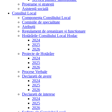
Programe și strategii
Asistență socială
Consiliul Local
Componența Consiliului Local
Comisiile de specialitate
Atribuții
Regulament de organizare și funcționare
Hotărârile Consiliului Local Hodac
2024
2025
2026
Proiecte de Hotărâre
2024
2025
2026
Procese Verbale
Declarații de avere
2024
2025
2026
Declarații de interese
2024
2025
2026