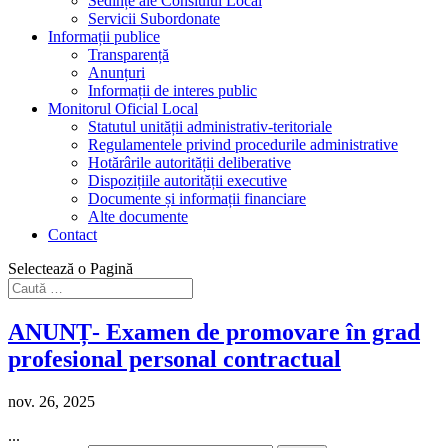
Sedințe ale Consiului Local
Servicii Subordonate
Informații publice
Transparență
Anunțuri
Informații de interes public
Monitorul Oficial Local
Statutul unității administrativ-teritoriale
Regulamentele privind procedurile administrative
Hotărârile autorității deliberative
Dispozițiile autorității executive
Documente și informații financiare
Alte documente
Contact
Selectează o Pagină
ANUNȚ- Examen de promovare în grad
profesional personal contractual
nov. 26, 2025
...