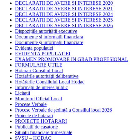
DECLARATII DE AVERE SI INTERESE 2020
DECLARATII DE AVERE SI INTERESE 2021
DECLARATII DE AVERE SI INTERESE 2024
DECLARATII DE AVERE SI INTERESE 2025
DECLARATII DE AVERE SI INTERESE 2026
Dispozițiile autorității executive
Documente si informatii financiara
Documente și informații financiare
Evidența populației
EVIDENTA POPULATIEI
EXAMEN PROMOVARE IN GRAD PROFESIONAL
FORMULARE UTILE
Hotarari Consiliul Local
Hotărârile autorității deliberative
Hotărârile Consiliului Local Hodac
Informații de interes public
Licitatii
Monitorul Oficial Local
Procese Verbale
Procese Verbale de ședință a Consiliul local 2026
Proiecte de hotarari
PROIECTE HOTARARI
Publicatii de casatorie
Situatii financiare trimestriale
SVSU – HODAC