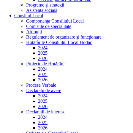
Programe și strategii
Asistență socială
Consiliul Local
Componența Consiliului Local
Comisiile de specialitate
Atribuții
Regulament de organizare și funcționare
Hotărârile Consiliului Local Hodac
2024
2025
2026
Proiecte de Hotărâre
2024
2025
2026
Procese Verbale
Declarații de avere
2024
2025
2026
Declarații de interese
2024
2025
2026