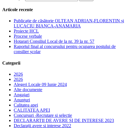
Articole recente
Publicație de căsătorie OLTEAN ADRIAN-FLORENTIN și
LUCACIU BIANCA-ANAMARIA
Proiecte HCL
Procese verbale
Hotarari Consiliul Local de la nr. 39 la nr. 57
Raportul final al concursului pentru ocuparea postului de
consilier școlar
Categorii
2026
2026
Alegeri Locale 09 Iunie 2024
Alte documente
Angajari
Anunțuri
Calitatea apei
CALITATEA APEI
Concursuri -Recrutare si selectie
DECLARARTII DE AVERE SI DE INTERESE 2023
Declarații avere si interese 2022