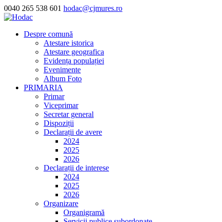
0040 265 538 601
hodac@cjmures.ro
Despre comună
Atestare istorica
Atestare geografica
Evidența populației
Evenimente
Album Foto
PRIMARIA
Primar
Viceprimar
Secretar general
Dispoziții
Declarații de avere
2024
2025
2026
Declarații de interese
2024
2025
2026
Organizare
Organigramă
Servicii publice subordonate