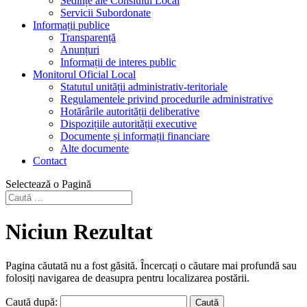
Sedințe ale Consiului Local
Servicii Subordonate
Informații publice
Transparență
Anunțuri
Informații de interes public
Monitorul Oficial Local
Statutul unității administrativ-teritoriale
Regulamentele privind procedurile administrative
Hotărârile autorității deliberative
Dispozițiile autorității executive
Documente și informații financiare
Alte documente
Contact
Selectează o Pagină
Niciun Rezultat
Pagina căutată nu a fost găsită. Încercați o căutare mai profundă sau
folosiți navigarea de deasupra pentru localizarea postării.
Caută după: