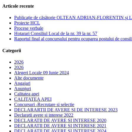
Articole recente
Publicație de căsătorie OLTEAN ADRIAN-FLORENTIN
Proiecte HCL
Procese verbale
Hotarari Consiliul Local de la nr. 39 la nr. 57
Raportul final al concursului pentru ocuparea postului de consili
Categorii
2026
2026
Alegeri Locale 09 Iunie 2024
Alte documente
Angajari
Anunțuri
Calitatea apei
CALITATEA APEI
Concursuri -Recrutare si selectie
DECLARARTII DE AVERE SI DE INTERESE 2023
Declarații avere si interese 2022
DECLARATII DE AVERE SI INTERESE 2020
DECLARATII DE AVERE SI INTERESE 2021
DECLARATII DE AVERE SI INTERESE 2024