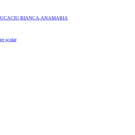
 și LUCACIU BIANCA-ANAMARIA
er școlar