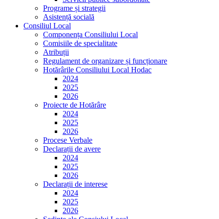
Programe și strategii
Asistență socială
Consiliul Local
Componența Consiliului Local
Comisiile de specialitate
Atribuții
Regulament de organizare și funcționare
Hotărârile Consiliului Local Hodac
2024
2025
2026
Proiecte de Hotărâre
2024
2025
2026
Procese Verbale
Declarații de avere
2024
2025
2026
Declarații de interese
2024
2025
2026