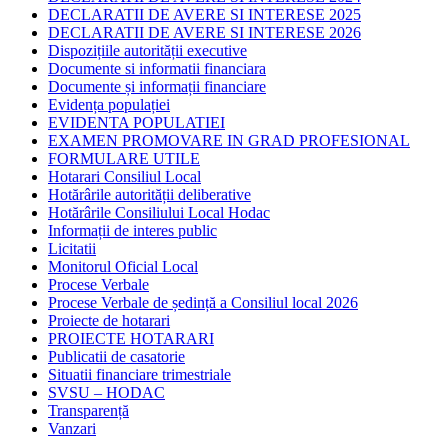
DECLARATII DE AVERE SI INTERESE 2025
DECLARATII DE AVERE SI INTERESE 2026
Dispozițiile autorității executive
Documente si informatii financiara
Documente și informații financiare
Evidența populației
EVIDENTA POPULATIEI
EXAMEN PROMOVARE IN GRAD PROFESIONAL
FORMULARE UTILE
Hotarari Consiliul Local
Hotărârile autorității deliberative
Hotărârile Consiliului Local Hodac
Informații de interes public
Licitatii
Monitorul Oficial Local
Procese Verbale
Procese Verbale de ședință a Consiliul local 2026
Proiecte de hotarari
PROIECTE HOTARARI
Publicatii de casatorie
Situatii financiare trimestriale
SVSU – HODAC
Transparență
Vanzari