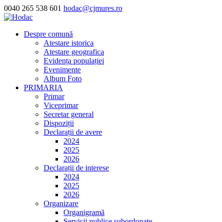
0040 265 538 601
hodac@cjmures.ro
Despre comună
Atestare istorica
Atestare geografica
Evidența populației
Evenimente
Album Foto
PRIMARIA
Primar
Viceprimar
Secretar general
Dispoziții
Declarații de avere
2024
2025
2026
Declarații de interese
2024
2025
2026
Organizare
Organigramă
Servicii publice subordonate