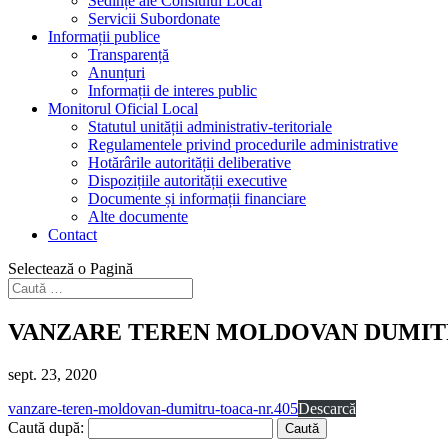
Sedințe ale Consiului Local
Servicii Subordonate
Informații publice
Transparență
Anunțuri
Informații de interes public
Monitorul Oficial Local
Statutul unității administrativ-teritoriale
Regulamentele privind procedurile administrative
Hotărârile autorității deliberative
Dispozițiile autorității executive
Documente și informații financiare
Alte documente
Contact
Selectează o Pagină
VANZARE TEREN MOLDOVAN DUMITR
sept. 23, 2020
vanzare-teren-moldovan-dumitru-toaca-nr.405
Descarcă
Caută după: