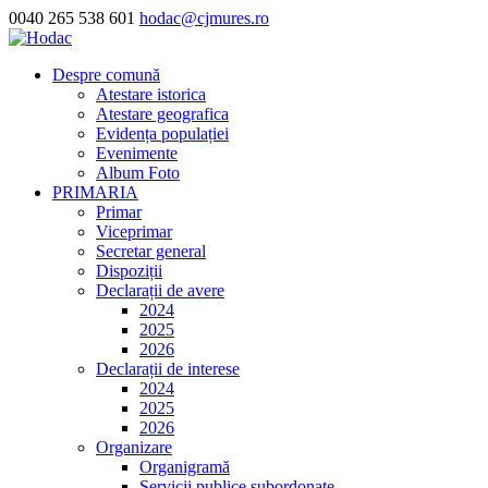
0040 265 538 601
hodac@cjmures.ro
Despre comună
Atestare istorica
Atestare geografica
Evidența populației
Evenimente
Album Foto
PRIMARIA
Primar
Viceprimar
Secretar general
Dispoziții
Declarații de avere
2024
2025
2026
Declarații de interese
2024
2025
2026
Organizare
Organigramă
Servicii publice subordonate