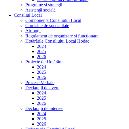
Programe și strategii
Asistență socială
Consiliul Local
Componența Consiliului Local
Comisiile de specialitate
Atribuții
Regulament de organizare și funcționare
Hotărârile Consiliului Local Hodac
2024
2025
2026
Proiecte de Hotărâre
2024
2025
2026
Procese Verbale
Declarații de avere
2024
2025
2026
Declarații de interese
2024
2025
2026