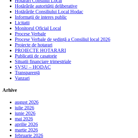
Hotarari Consiliul Local
Hotărârile autorității deliberative
Hotărârile Consiliului Local Hodac
Informații de interes public
Licitatii
Monitorul Oficial Local
Procese Verbale
Procese Verbale de ședință a Consiliul local 2026
Proiecte de hotarari
PROIECTE HOTARARI
Publicatii de casatorie
Situatii financiare trimestriale
SVSU – HODAC
Transparență
Vanzari
Arhive
august 2026
iulie 2026
iunie 2026
mai 2026
aprilie 2026
martie 2026
februarie 2026