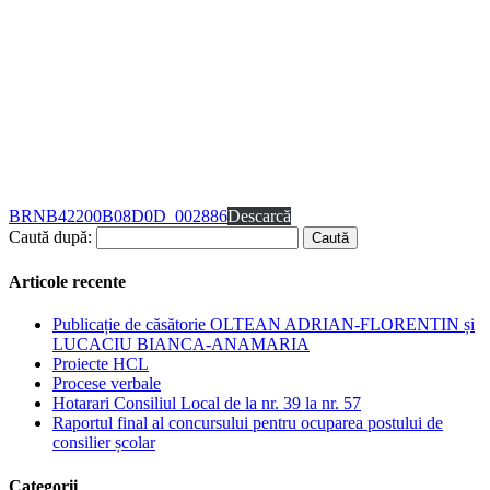
BRNB42200B08D0D_002886
Descarcă
Caută după:
Articole recente
Publicație de căsătorie OLTEAN ADRIAN-FLORENTIN și
LUCACIU BIANCA-ANAMARIA
Proiecte HCL
Procese verbale
Hotarari Consiliul Local de la nr. 39 la nr. 57
Raportul final al concursului pentru ocuparea postului de
consilier școlar
Categorii