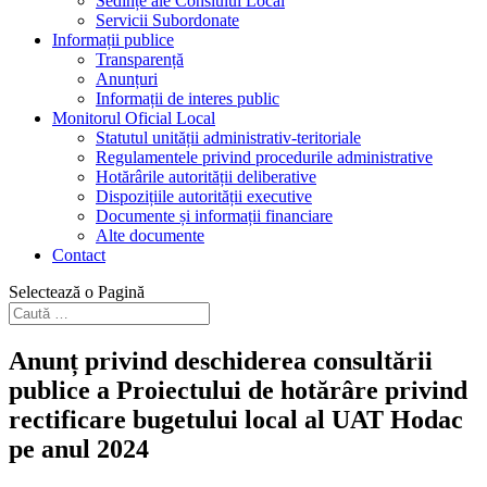
Sedințe ale Consiului Local
Servicii Subordonate
Informații publice
Transparență
Anunțuri
Informații de interes public
Monitorul Oficial Local
Statutul unității administrativ-teritoriale
Regulamentele privind procedurile administrative
Hotărârile autorității deliberative
Dispozițiile autorității executive
Documente și informații financiare
Alte documente
Contact
Selectează o Pagină
Anunț privind deschiderea consultării
publice a Proiectului de hotărâre privind
rectificare bugetului local al UAT Hodac
pe anul 2024