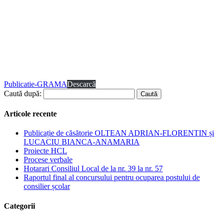
Publicatie-GRAMA
Descarcă
Caută după:
Articole recente
Publicație de căsătorie OLTEAN ADRIAN-FLORENTIN și
LUCACIU BIANCA-ANAMARIA
Proiecte HCL
Procese verbale
Hotarari Consiliul Local de la nr. 39 la nr. 57
Raportul final al concursului pentru ocuparea postului de
consilier școlar
Categorii