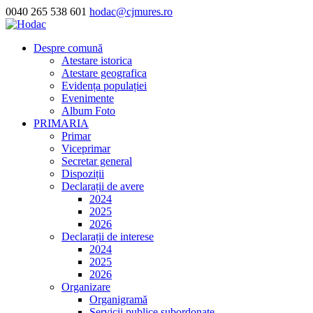
0040 265 538 601
hodac@cjmures.ro
Despre comună
Atestare istorica
Atestare geografica
Evidența populației
Evenimente
Album Foto
PRIMARIA
Primar
Viceprimar
Secretar general
Dispoziții
Declarații de avere
2024
2025
2026
Declarații de interese
2024
2025
2026
Organizare
Organigramă
Servicii publice subordonate