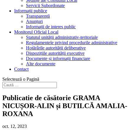
Sedințe ale Consiului Local
Servicii Subordonate
Informații publice
Transparență
Anunțuri
Informații de interes public
Monitorul Oficial Local
Statutul unității administrativ-teritoriale
Regulamentele privind procedurile administrative
Hotărârile autorității deliberative
Dispozițiile autorității executive
Documente și informații financiare
Alte documente
Contact
Selectează o Pagină
Publicatie de căsătorie GRAMA
NICUȘOR-ALIN și BUTILCĂ AMALIA-
ROXANA
oct. 12, 2023