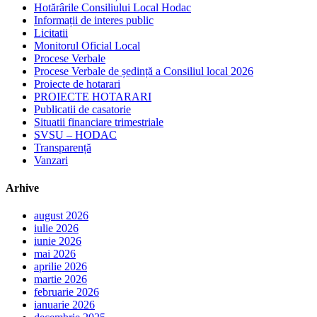
Hotărârile Consiliului Local Hodac
Informații de interes public
Licitatii
Monitorul Oficial Local
Procese Verbale
Procese Verbale de ședință a Consiliul local 2026
Proiecte de hotarari
PROIECTE HOTARARI
Publicatii de casatorie
Situatii financiare trimestriale
SVSU – HODAC
Transparență
Vanzari
Arhive
august 2026
iulie 2026
iunie 2026
mai 2026
aprilie 2026
martie 2026
februarie 2026
ianuarie 2026