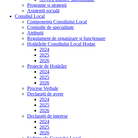
Programe și strategii
Asistență socială
Consiliul Local
Componența Consiliului Local
Comisiile de specialitate
Atribuții
Regulament de organizare și funcționare
Hotărârile Consiliului Local Hodac
2024
2025
2026
Proiecte de Hotărâre
2024
2025
2026
Procese Verbale
Declarații de avere
2024
2025
2026
Declarații de interese
2024
2025
2026