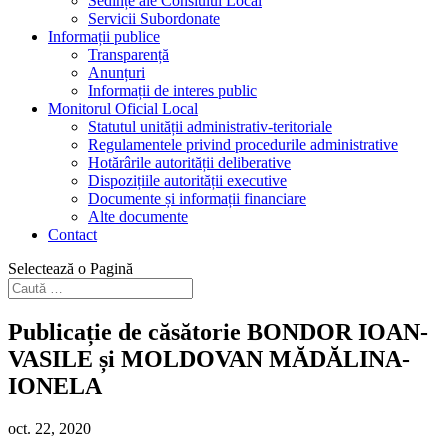
Sedințe ale Consiului Local
Servicii Subordonate
Informații publice
Transparență
Anunțuri
Informații de interes public
Monitorul Oficial Local
Statutul unității administrativ-teritoriale
Regulamentele privind procedurile administrative
Hotărârile autorității deliberative
Dispozițiile autorității executive
Documente și informații financiare
Alte documente
Contact
Selectează o Pagină
Publicație de căsătorie BONDOR IOAN-
VASILE și MOLDOVAN MĂDĂLINA-
IONELA
oct. 22, 2020