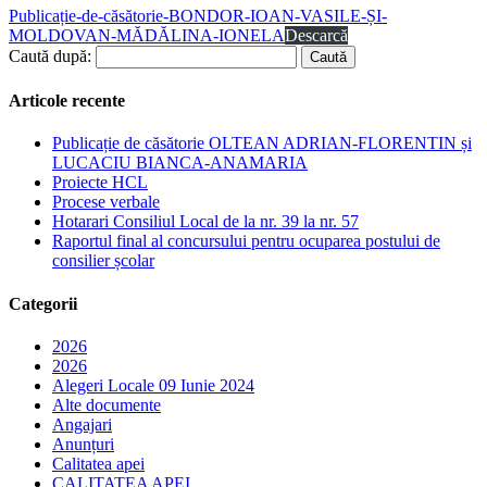
Publicație-de-căsătorie-BONDOR-IOAN-VASILE-ȘI-
MOLDOVAN-MĂDĂLINA-IONELA
Descarcă
Caută după:
Articole recente
Publicație de căsătorie OLTEAN ADRIAN-FLORENTIN și
LUCACIU BIANCA-ANAMARIA
Proiecte HCL
Procese verbale
Hotarari Consiliul Local de la nr. 39 la nr. 57
Raportul final al concursului pentru ocuparea postului de
consilier școlar
Categorii
2026
2026
Alegeri Locale 09 Iunie 2024
Alte documente
Angajari
Anunțuri
Calitatea apei
CALITATEA APEI