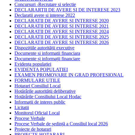
Concursuri -Recrutare si selectie
DECLARARTII DE AVERE SI DE INTERESE 2023
Declarații avere si interese 2022
DECLARATII DE AVERE SI INTERESE 2020
DECLARATII DE AVERE SI INTERESE 2021
DECLARATII DE AVERE SI INTERESE 2024
DECLARATII DE AVERE SI INTERESE 2025
DECLARATII DE AVERE SI INTERESE 2026
Dispozițiile autorității executive
Documente si informatii financiara
Documente și informații financiare
Evidența populației
EVIDENTA POPULATIEI
EXAMEN PROMOVARE IN GRAD PROFESIONAL
FORMULARE UTILE
Hotarari Consiliul Local
Hotărârile autorității deliberative
Hotărârile Consiliului Local Hodac
Informații de interes public
Licitatii
Monitorul Oficial Local
Procese Verbale
Procese Verbale de ședință a Consiliul local 2026
Proiecte de hotarari
PROIECTE HOTARARI