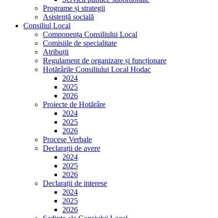
Programe și strategii
Asistență socială
Consiliul Local
Componența Consiliului Local
Comisiile de specialitate
Atribuții
Regulament de organizare și funcționare
Hotărârile Consiliului Local Hodac
2024
2025
2026
Proiecte de Hotărâre
2024
2025
2026
Procese Verbale
Declarații de avere
2024
2025
2026
Declarații de interese
2024
2025
2026