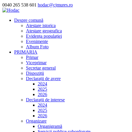
0040 265 538 601
hodac@cjmures.ro
Despre comună
Atestare istorica
Atestare geografica
Evidența populației
Evenimente
Album Foto
PRIMARIA
Primar
Viceprimar
Secretar general
Dispoziții
Declarații de avere
2024
2025
2026
Declarații de interese
2024
2025
2026
Organizare
Organigramă
Servicii publice subordonate