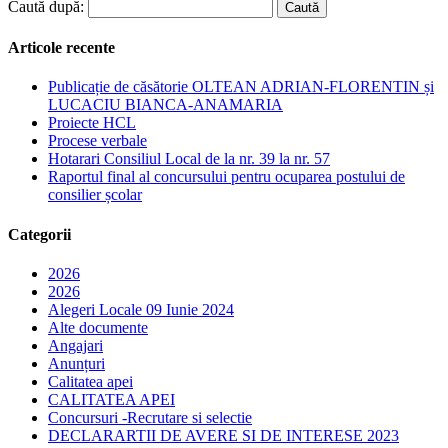
Caută după:
Articole recente
Publicație de căsătorie OLTEAN ADRIAN-FLORENTIN și
LUCACIU BIANCA-ANAMARIA
Proiecte HCL
Procese verbale
Hotarari Consiliul Local de la nr. 39 la nr. 57
Raportul final al concursului pentru ocuparea postului de
consilier școlar
Categorii
2026
2026
Alegeri Locale 09 Iunie 2024
Alte documente
Angajari
Anunțuri
Calitatea apei
CALITATEA APEI
Concursuri -Recrutare si selectie
DECLARARTII DE AVERE SI DE INTERESE 2023