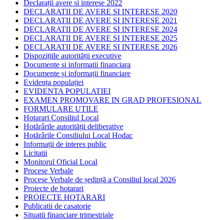
Declarații avere si interese 2022
DECLARATII DE AVERE SI INTERESE 2020
DECLARATII DE AVERE SI INTERESE 2021
DECLARATII DE AVERE SI INTERESE 2024
DECLARATII DE AVERE SI INTERESE 2025
DECLARATII DE AVERE SI INTERESE 2026
Dispozițiile autorității executive
Documente si informatii financiara
Documente și informații financiare
Evidența populației
EVIDENTA POPULATIEI
EXAMEN PROMOVARE IN GRAD PROFESIONAL
FORMULARE UTILE
Hotarari Consiliul Local
Hotărârile autorității deliberative
Hotărârile Consiliului Local Hodac
Informații de interes public
Licitatii
Monitorul Oficial Local
Procese Verbale
Procese Verbale de ședință a Consiliul local 2026
Proiecte de hotarari
PROIECTE HOTARARI
Publicatii de casatorie
Situatii financiare trimestriale