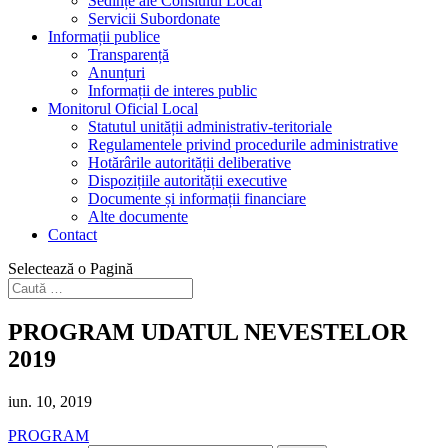
Sedințe ale Consiului Local
Servicii Subordonate
Informații publice
Transparență
Anunțuri
Informații de interes public
Monitorul Oficial Local
Statutul unității administrativ-teritoriale
Regulamentele privind procedurile administrative
Hotărârile autorității deliberative
Dispozițiile autorității executive
Documente și informații financiare
Alte documente
Contact
Selectează o Pagină
PROGRAM UDATUL NEVESTELOR
2019
iun. 10, 2019
PROGRAM