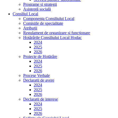
Programe și strategii
Asistență socială
Consiliul Local
Componența Consiliului Local
Comisiile de specialitate
Atribuții
Regulament de organizare și funcționare
Hotărârile Consiliului Local Hodac
2024
2025
2026
Proiecte de Hotărâre
2024
2025
2026
Procese Verbale
Declarații de avere
2024
2025
2026
Declarații de interese
2024
2025
2026