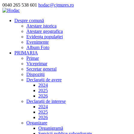
0040 265 538 601
hodac@cjmures.ro
Despre comună
Atestare istorica
Atestare geografica
Evidența populației
Evenimente
Album Foto
PRIMARIA
Primar
Viceprimar
Secretar general
Dispoziții
Declarații de avere
2024
2025
2026
Declarații de interese
2024
2025
2026
Organizare
Organigramă
Servicii publice subordonate