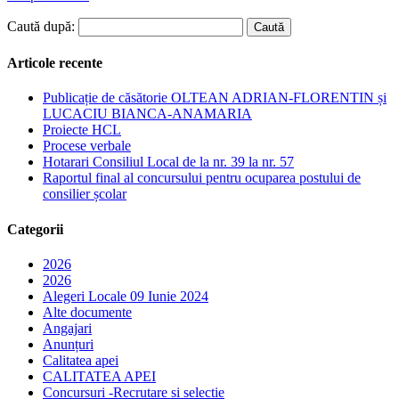
Caută după:
Articole recente
Publicație de căsătorie OLTEAN ADRIAN-FLORENTIN și
LUCACIU BIANCA-ANAMARIA
Proiecte HCL
Procese verbale
Hotarari Consiliul Local de la nr. 39 la nr. 57
Raportul final al concursului pentru ocuparea postului de
consilier școlar
Categorii
2026
2026
Alegeri Locale 09 Iunie 2024
Alte documente
Angajari
Anunțuri
Calitatea apei
CALITATEA APEI
Concursuri -Recrutare si selectie