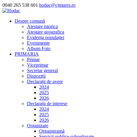
0040 265 538 601
hodac@cjmures.ro
Despre comună
Atestare istorica
Atestare geografica
Evidența populației
Evenimente
Album Foto
PRIMARIA
Primar
Viceprimar
Secretar general
Dispoziții
Declarații de avere
2024
2025
2026
Declarații de interese
2024
2025
2026
Organizare
Organigramă
Servicii publice subordonate