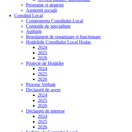
Programe și strategii
Asistență socială
Consiliul Local
Componența Consiliului Local
Comisiile de specialitate
Atribuții
Regulament de organizare și funcționare
Hotărârile Consiliului Local Hodac
2024
2025
2026
Proiecte de Hotărâre
2024
2025
2026
Procese Verbale
Declarații de avere
2024
2025
2026
Declarații de interese
2024
2025
2026