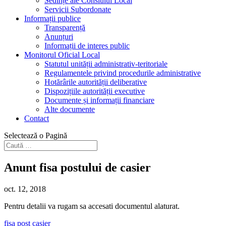
Sedințe ale Consiului Local
Servicii Subordonate
Informații publice
Transparență
Anunțuri
Informații de interes public
Monitorul Oficial Local
Statutul unității administrativ-teritoriale
Regulamentele privind procedurile administrative
Hotărârile autorității deliberative
Dispozițiile autorității executive
Documente și informații financiare
Alte documente
Contact
Selectează o Pagină
Anunt fisa postului de casier
oct. 12, 2018
Pentru detalii va rugam sa accesati documentul alaturat.
fisa post casier