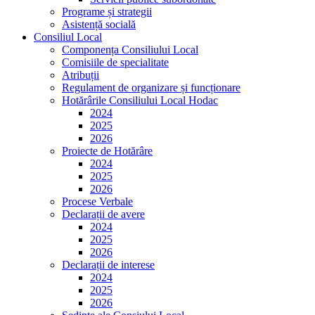
Programe și strategii
Asistență socială
Consiliul Local
Componența Consiliului Local
Comisiile de specialitate
Atribuții
Regulament de organizare și funcționare
Hotărârile Consiliului Local Hodac
2024
2025
2026
Proiecte de Hotărâre
2024
2025
2026
Procese Verbale
Declarații de avere
2024
2025
2026
Declarații de interese
2024
2025
2026