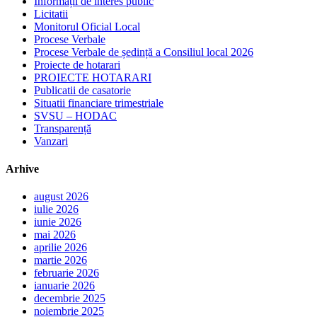
Informații de interes public
Licitatii
Monitorul Oficial Local
Procese Verbale
Procese Verbale de ședință a Consiliul local 2026
Proiecte de hotarari
PROIECTE HOTARARI
Publicatii de casatorie
Situatii financiare trimestriale
SVSU – HODAC
Transparență
Vanzari
Arhive
august 2026
iulie 2026
iunie 2026
mai 2026
aprilie 2026
martie 2026
februarie 2026
ianuarie 2026
decembrie 2025
noiembrie 2025