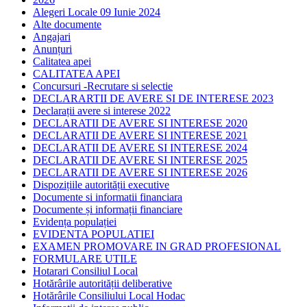
Alegeri Locale 09 Iunie 2024
Alte documente
Angajari
Anunțuri
Calitatea apei
CALITATEA APEI
Concursuri -Recrutare si selectie
DECLARARTII DE AVERE SI DE INTERESE 2023
Declarații avere si interese 2022
DECLARATII DE AVERE SI INTERESE 2020
DECLARATII DE AVERE SI INTERESE 2021
DECLARATII DE AVERE SI INTERESE 2024
DECLARATII DE AVERE SI INTERESE 2025
DECLARATII DE AVERE SI INTERESE 2026
Dispozițiile autorității executive
Documente si informatii financiara
Documente și informații financiare
Evidența populației
EVIDENTA POPULATIEI
EXAMEN PROMOVARE IN GRAD PROFESIONAL
FORMULARE UTILE
Hotarari Consiliul Local
Hotărârile autorității deliberative
Hotărârile Consiliului Local Hodac