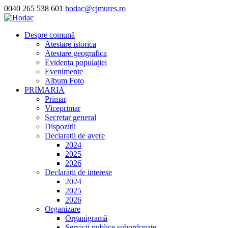
0040 265 538 601
hodac@cjmures.ro
Despre comună
Atestare istorica
Atestare geografica
Evidența populației
Evenimente
Album Foto
PRIMARIA
Primar
Viceprimar
Secretar general
Dispoziții
Declarații de avere
2024
2025
2026
Declarații de interese
2024
2025
2026
Organizare
Organigramă
Servicii publice subordonate