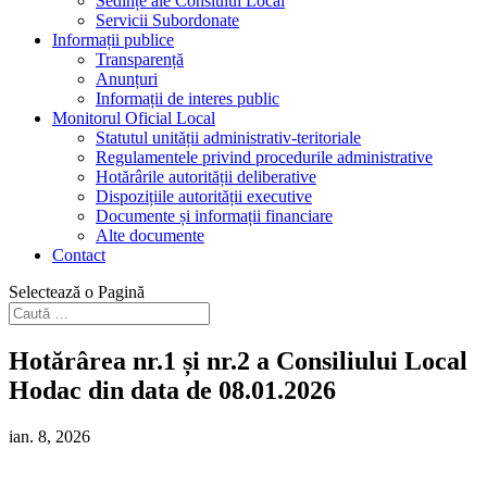
Sedințe ale Consiului Local
Servicii Subordonate
Informații publice
Transparență
Anunțuri
Informații de interes public
Monitorul Oficial Local
Statutul unității administrativ-teritoriale
Regulamentele privind procedurile administrative
Hotărârile autorității deliberative
Dispozițiile autorității executive
Documente și informații financiare
Alte documente
Contact
Selectează o Pagină
Hotărârea nr.1 și nr.2 a Consiliului Local
Hodac din data de 08.01.2026
ian. 8, 2026