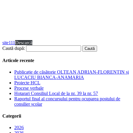
site111
Descarcă
Caută după:
Articole recente
Publicație de căsătorie OLTEAN ADRIAN-FLORENTIN și
LUCACIU BIANCA-ANAMARIA
Proiecte HCL
Procese verbale
Hotarari Consiliul Local de la nr. 39 la nr. 57
Raportul final al concursului pentru ocuparea postului de
consilier școlar
Categorii
2026
2026